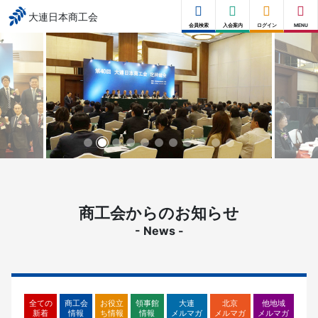
大連日本商工会
会員検索
入会案内
ログイン
MENU
商工会からのお知らせ
- News -
全ての
商工会
お役立
領事館
大連
北京
他地域
新着
情報
ち情報
情報
メルマガ
メルマガ
メルマガ