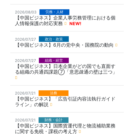
労務・人材
2026/08/03
【中国ビジネス】企業人事労務管理における個
人情報保護の対応実務
NEW!
政治・政策
2026/07/27
【中国ビジネス】6月の党中央・国務院の動向
組織・経営
2026/07/27
【中国ビジネス】日本企業がどの国でも直面す
る組織の共通四課題⑦「意思疎通の壁は三つ」
法務
2026/07/21
【中国ビジネス】「広告引証内容法執行ガイド
ライン」の解説
財務・会計
2026/07/21
【中国ビジネス】国際貨運代理と物流補助業務
に関する免税・課税の考え方